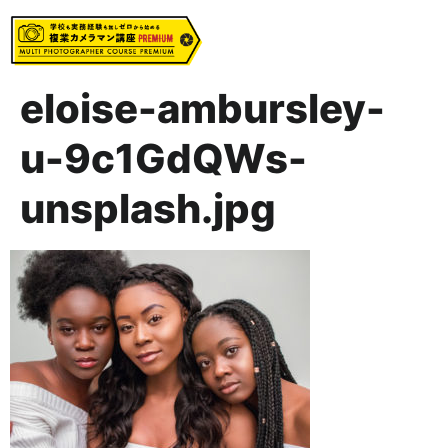
eloise-ambursley-
u-9c1GdQWs-
unsplash.jpg